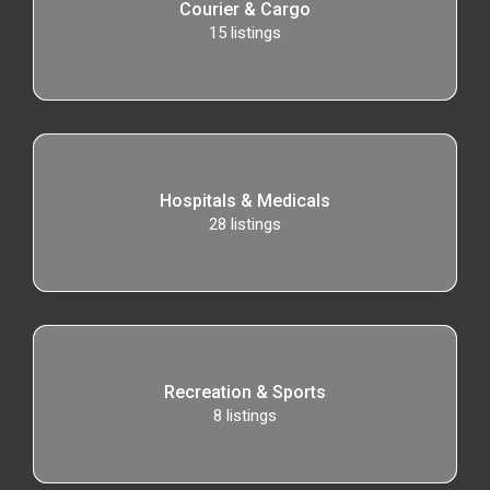
Courier & Cargo
15
listings
Hospitals & Medicals
28
listings
Recreation & Sports
8
listings