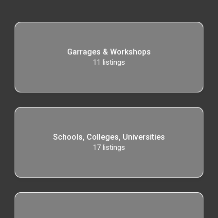
Garrages & Workshops
11
listings
Schools, Colleges, Universities
17
listings