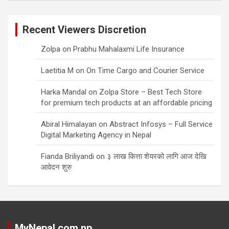
Recent Viewers Discretion
Zolpa
on
Prabhu Mahalaxmi Life Insurance
Laetitia M
on
On Time Cargo and Courier Service
Harka Mandal
on
Zolpa Store – Best Tech Store
for premium tech products at an affordable pricing
Abiral Himalayan
on
Abstract Infosys – Full Service
Digital Marketing Agency in Nepal
Fianda Briliyandi
on
३ लाख कित्ता शेयरको लागि आज देखि
आवेदन शुरु
MyNepal.com.np