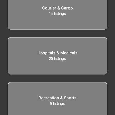
Courier & Cargo
15
listings
Hospitals & Medicals
28
listings
Recreation & Sports
8
listings