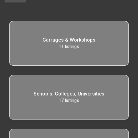
Garrages & Workshops
11
listings
Schools, Colleges, Universities
17
listings